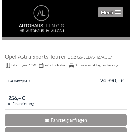
Menü
Opel Astra Sports Tourer
L 1.2 GS/LED/SHZ/ACC/
Fahrzeugnr.:
1323
sofort lieferbar
Neuwagen mit Tageszulassung
24.990,– €
Gesamtpreis
incl. 19% MwSt.
256,– €
mtl.
Finanzierung
Fahrzeug anfragen