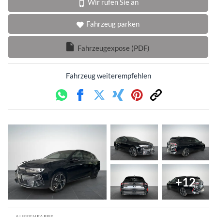
Wir rufen Sie an
Fahrzeug parken
Fahrzeugexpose (PDF)
Fahrzeug weiterempfehlen
Whatsapp
Facebook
Twitter
Xing
Pinterest
Link
+12
AUSSENFARBE