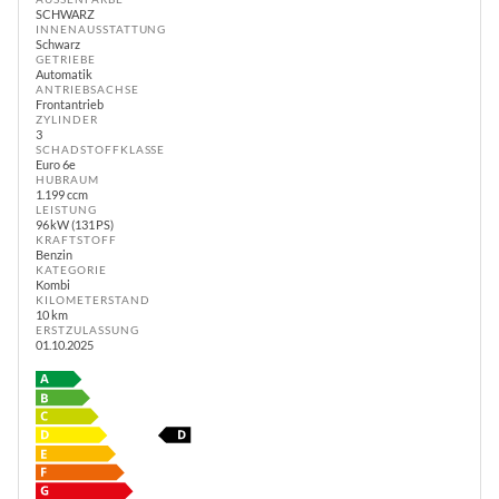
SCHWARZ
INNENAUSSTATTUNG
Schwarz
GETRIEBE
Automatik
ANTRIEBSACHSE
Frontantrieb
ZYLINDER
3
SCHADSTOFFKLASSE
Euro 6e
HUBRAUM
1.199 ccm
LEISTUNG
96 kW (131 PS)
KRAFTSTOFF
Benzin
KATEGORIE
Kombi
KILOMETERSTAND
10 km
ERSTZULASSUNG
01.10.2025