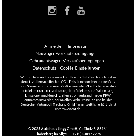
Anmelden
Impressum
Neuwagen-Verkaufsbedingungen
Gebrauchtwagen-Verkaufsbedingungen
Datenschutz
Cookie-Einstellungen
Weitere Informationen zum offiziellen Kraftstoffverbrauch und zu
den offiziellen spezifischen CO
-Emissionen und gegebenenfalls
2
zum Stromverbrauch neuer PKW können dem 'Leitfaden über den
offiziellen Kraftstoffverbrauch, die offiziellen spezifischen CO
-
2
Emissionen und den offiziellen Stromverbrauch neuer PKW'
entnommen werden, der an allen Verkaufsstellen und bei der
'Deutschen Automobil Treuhand GmbH' unentgeltlich erhältlich ist
unter www.dat.de.
© 2026
Autohaus Lingg GmbH
,
Goßholz 8
,
88161
Lindenberg im Allgäu,
+49 (0)8381 / 2795