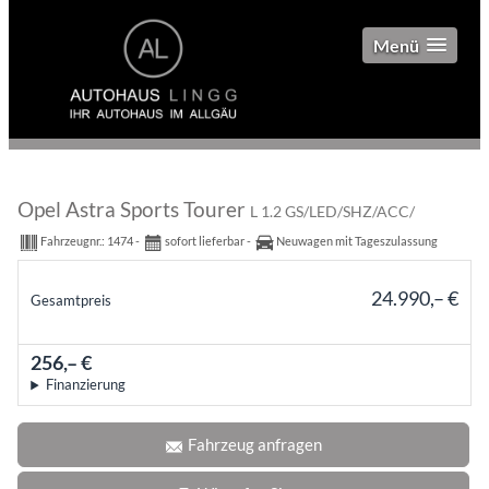
Menü
Opel Astra Sports Tourer
L 1.2 GS/LED/SHZ/ACC/
Fahrzeugnr.:
1474
sofort lieferbar
Neuwagen mit Tageszulassung
24.990,– €
Gesamtpreis
incl. 19% MwSt.
256,– €
mtl.
Finanzierung
Fahrzeug anfragen