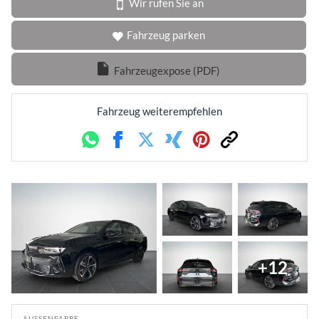
Wir rufen Sie an
Fahrzeug parken
Fahrzeugexpose (PDF)
Fahrzeug weiterempfehlen
Whatsapp
Facebook
Twitter
Xing
Pinterest
Link
+12
AUSSENFARBE