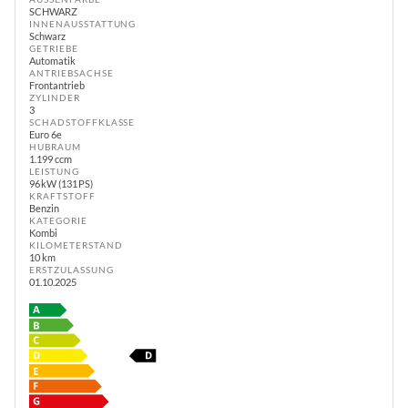
SCHWARZ
INNENAUSSTATTUNG
Schwarz
GETRIEBE
Automatik
ANTRIEBSACHSE
Frontantrieb
ZYLINDER
3
SCHADSTOFFKLASSE
Euro 6e
HUBRAUM
1.199 ccm
LEISTUNG
96 kW (131 PS)
KRAFTSTOFF
Benzin
KATEGORIE
Kombi
KILOMETERSTAND
10 km
ERSTZULASSUNG
01.10.2025