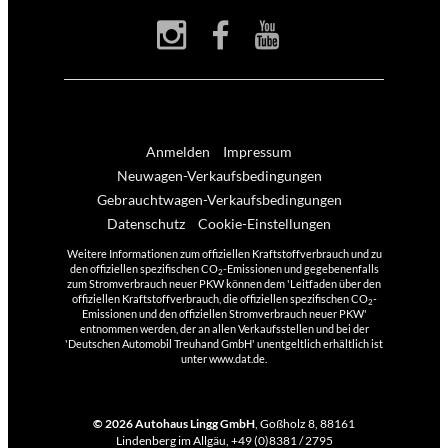
Anmelden
Impressum
Neuwagen-Verkaufsbedingungen
Gebrauchtwagen-Verkaufsbedingungen
Datenschutz
Cookie-Einstellungen
Weitere Informationen zum offiziellen Kraftstoffverbrauch und zu
den offiziellen spezifischen CO
-Emissionen und gegebenenfalls
2
zum Stromverbrauch neuer PKW können dem 'Leitfaden über den
offiziellen Kraftstoffverbrauch, die offiziellen spezifischen CO
-
2
Emissionen und den offiziellen Stromverbrauch neuer PKW'
entnommen werden, der an allen Verkaufsstellen und bei der
'Deutschen Automobil Treuhand GmbH' unentgeltlich erhältlich ist
unter www.dat.de.
© 2026
Autohaus Lingg GmbH
,
Goßholz 8
,
88161
Lindenberg im Allgäu,
+49 (0)8381 / 2795