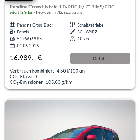
Pandina Cross Hybrid 1.0/PDC H/ 7" BildS/PDC
sofort lieferbar
Neuwagen mit Tageszulassung
Pandina Cross Black
Schaltgetriebe
Benzin
SCHWARZ
51 kW (69 PS)
10 km
01.05.2026
16.989,– €
Details
incl. 19% MwSt.
Verbrauch kombiniert:
4,60 l/100km
CO
-Klasse:
C
2
CO
-Emissionen:
105,00 g/km
2