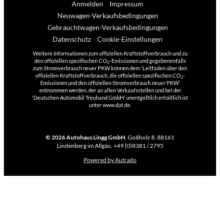
Anmelden
Impressum
Neuwagen-Verkaufsbedingungen
Gebrauchtwagen-Verkaufsbedingungen
Datenschutz
Cookie-Einstellungen
Weitere Informationen zum offiziellen Kraftstoffverbrauch und zu
den offiziellen spezifischen CO
-Emissionen und gegebenenfalls
2
zum Stromverbrauch neuer PKW können dem 'Leitfaden über den
offiziellen Kraftstoffverbrauch, die offiziellen spezifischen CO
-
2
Emissionen und den offiziellen Stromverbrauch neuer PKW'
entnommen werden, der an allen Verkaufsstellen und bei der
'Deutschen Automobil Treuhand GmbH' unentgeltlich erhältlich ist
unter www.dat.de.
© 2026
Autohaus Lingg GmbH
,
Goßholz 8
,
88161
Lindenberg im Allgäu,
+49 (0)8381 / 2795
Powered by Autrado