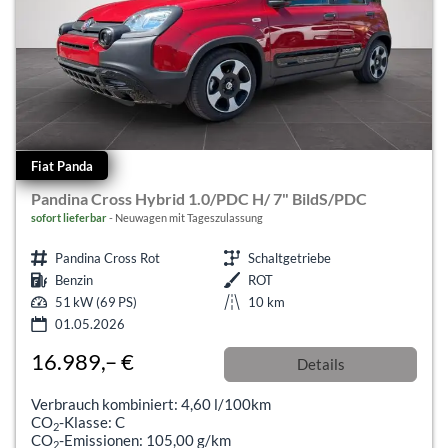
Fiat Panda
Pandina Cross Hybrid 1.0/PDC H/ 7" BildS/PDC
sofort lieferbar
Neuwagen mit Tageszulassung
Pandina Cross Rot
Schaltgetriebe
Benzin
ROT
51 kW (69 PS)
10 km
01.05.2026
16.989,– €
Details
incl. 19% MwSt.
Verbrauch kombiniert:
4,60 l/100km
CO
-Klasse:
C
2
CO
-Emissionen:
105,00 g/km
2