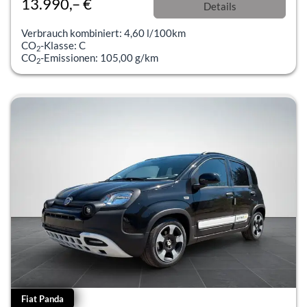
13.990,– €
Details
incl. 19% MwSt.
Verbrauch kombiniert:
4,60 l/100km
CO
-Klasse:
C
2
CO
-Emissionen:
105,00 g/km
2
Fiat Panda