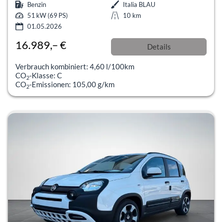
Benzin
Italia BLAU
51 kW (69 PS)
10 km
01.05.2026
16.989,– €
Details
incl. 19% MwSt.
Verbrauch kombiniert:
4,60 l/100km
CO
-Klasse:
C
2
CO
-Emissionen:
105,00 g/km
2