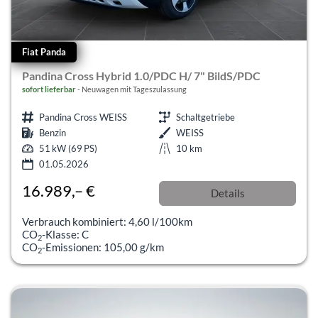
Fiat Panda
Pandina Cross Hybrid 1.0/PDC H/ 7" BildS/PDC
sofort lieferbar
Neuwagen mit Tageszulassung
Pandina Cross WEISS
Schaltgetriebe
Benzin
WEISS
51 kW (69 PS)
10 km
01.05.2026
16.989,– €
Details
incl. 19% MwSt.
Verbrauch kombiniert:
4,60 l/100km
CO
-Klasse:
C
2
CO
-Emissionen:
105,00 g/km
2