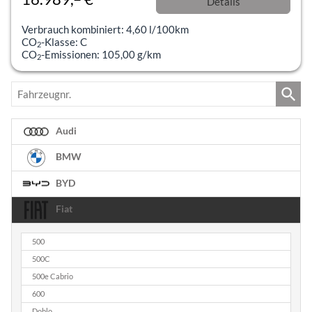
Details
incl. 19% MwSt.
Verbrauch kombiniert:
4,60 l/100km
CO
-Klasse:
C
2
CO
-Emissionen:
105,00 g/km
2
Fahrzeugnr.
Audi
BMW
BYD
Fiat
500
500C
500e Cabrio
600
Doblo